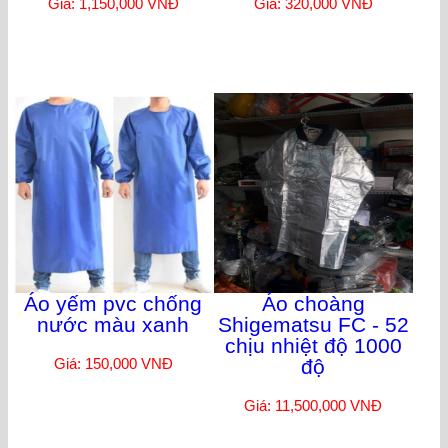
Giá: 1,150,000 VNĐ
Giá: 320,000 VNĐ
Áo yếm pvc chống
Áo choàng
nước màu xanh
Shigematsu FC - 52
chịu nhiệt độ 1000
Giá: 150,000 VNĐ
độ
Giá: 11,500,000 VNĐ