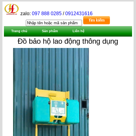
zalo:
097 888 0285
/
0912431616
Trang chủ
Sản phẩm
Liên hệ
Đồ bảo hộ lao động thông dụng