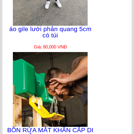
áo gile lưới phản quang 5cm
có túi
Giá: 80,000 VNĐ
BỒN RỬA MẮT KHẨN CẤP DI