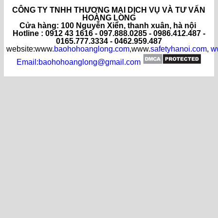
CÔNG TY TNHH THƯƠNG MẠI DỊCH VỤ VÀ TƯ VẤN
HOÀNG LONG
C
ửa hàng
: 100 Nguyễn Xiển, thanh xuân, hà nội
Hotline : 0912 43 1616 - 097.888.0285 - 0986.412.487 -
0165.777.3334 - 0462.959.487
website:www.
baohohoanglong.com
,www.
safetyhanoi.com
,
w
Email:baohohoanglong@gmail.com