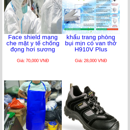
Face shield mạng
khẩu trang phòng
che mặt y tế chống
bụi mịn có van thở
đọng hơi sương
H910V Plus
Giá: 70,000 VNĐ
Giá: 28,000 VNĐ