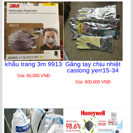
khẩu trang 3m 9913
Găng tay chịu nhiệt
castong yerr15-34
Giá: 60,000 VNĐ
Giá: 600,000 VNĐ