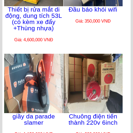
Thiết bị rửa mắt di
Đầu báo khói wifi
động, dung tích 53L
(có kèm xe đẩy
Giá: 350,000 VNĐ
+Thùng nhựa)
Giá: 4,600,000 VNĐ
giầy da parade
Chuông điện tiến
slamer
thành 220v 6inch