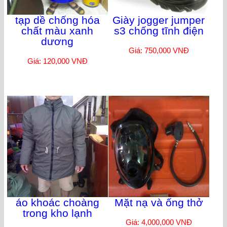
tạp dề chống hóa
Giày jogger jumper
chất màu xanh
s3 chống tĩnh điện
dương
Giá: 750,000 VNĐ
Giá: 120,000 VNĐ
áo khoác choàng
Mặt nạ và ống thở
trong kho lạnh
Giá: 4,000,000 VNĐ