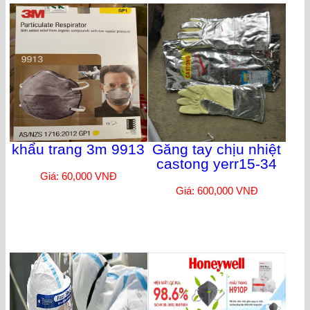
khẩu trang 3m 9913
Găng tay chịu nhiệt
castong yerr15-34
Giá: 60,000 VNĐ
Giá: 600,000 VNĐ