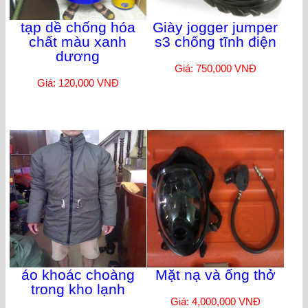
tạp dề chống hóa
Giày jogger jumper
chất màu xanh
s3 chống tĩnh điện
dương
Giá: 750,000 VNĐ
Giá: 120,000 VNĐ
áo khoác choàng
Mặt nạ và ống thở
trong kho lạnh
Giá: 4,000,000 VNĐ