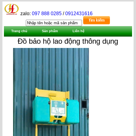
zalo:
097 888 0285
/
0912431616
Trang chủ
Sản phẩm
Liên hệ
Đồ bảo hộ lao động thông dụng