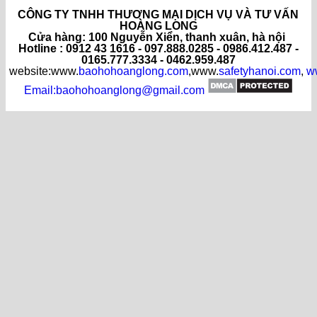
CÔNG TY TNHH THƯƠNG MẠI DỊCH VỤ VÀ TƯ VẤN
HOÀNG LONG
C
ửa hàng
: 100 Nguyễn Xiển, thanh xuân, hà nội
Hotline : 0912 43 1616 - 097.888.0285 - 0986.412.487 -
0165.777.3334 - 0462.959.487
website:www.
baohohoanglong.com
,www.
safetyhanoi.com
,
w
Email:baohohoanglong@gmail.com