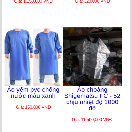
Giá: 1,150,000 VNĐ
Giá: 320,000 VNĐ
Áo yếm pvc chống
Áo choàng
nước màu xanh
Shigematsu FC - 52
chịu nhiệt độ 1000
Giá: 150,000 VNĐ
độ
Giá: 11,500,000 VNĐ