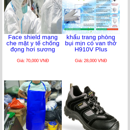
Face shield mạng
khẩu trang phòng
che mặt y tế chống
bụi mịn có van thở
đọng hơi sương
H910V Plus
Giá: 70,000 VNĐ
Giá: 28,000 VNĐ