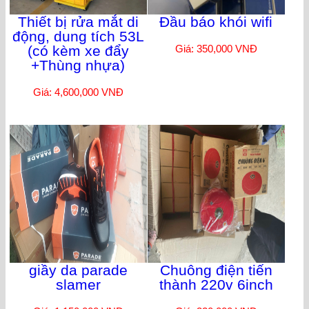
Thiết bị rửa mắt di
Đầu báo khói wifi
động, dung tích 53L
(có kèm xe đẩy
Giá: 350,000 VNĐ
+Thùng nhựa)
Giá: 4,600,000 VNĐ
giầy da parade
Chuông điện tiến
slamer
thành 220v 6inch