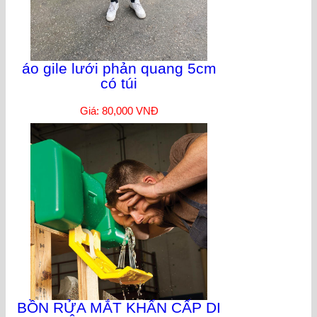
áo gile lưới phản quang 5cm
có túi
Giá: 80,000 VNĐ
BỒN RỬA MẮT KHẨN CẤP DI