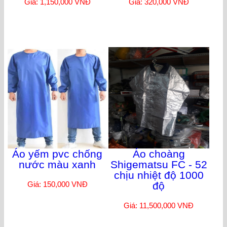
Giá: 1,150,000 VNĐ
Giá: 320,000 VNĐ
Áo yếm pvc chống
Áo choàng
nước màu xanh
Shigematsu FC - 52
chịu nhiệt độ 1000
Giá: 150,000 VNĐ
độ
Giá: 11,500,000 VNĐ