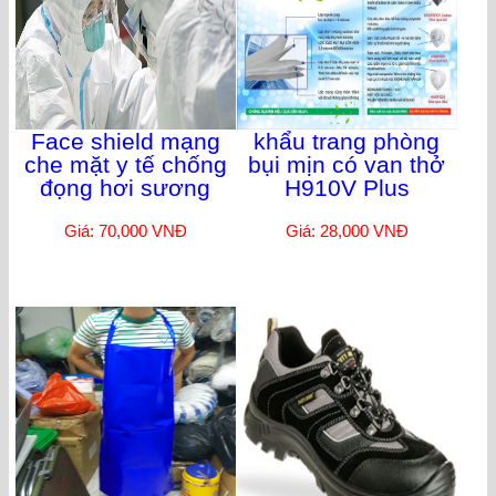
Face shield mạng
khẩu trang phòng
che mặt y tế chống
bụi mịn có van thở
đọng hơi sương
H910V Plus
Giá: 70,000 VNĐ
Giá: 28,000 VNĐ