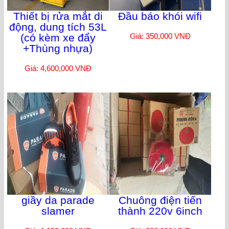
Thiết bị rửa mắt di
Đầu báo khói wifi
động, dung tích 53L
(có kèm xe đẩy
Giá: 350,000 VNĐ
+Thùng nhựa)
Giá: 4,600,000 VNĐ
giầy da parade
Chuông điện tiến
slamer
thành 220v 6inch