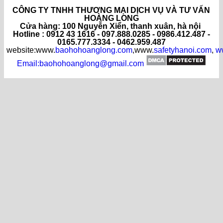
CÔNG TY TNHH THƯƠNG MẠI DỊCH VỤ VÀ TƯ VẤN
HOÀNG LONG
C
ửa hàng
: 100 Nguyễn Xiển, thanh xuân, hà nội
Hotline : 0912 43 1616 - 097.888.0285 - 0986.412.487 -
0165.777.3334 - 0462.959.487
website:www.
baohohoanglong.com
,www.
safetyhanoi.com
,
w
Email:baohohoanglong@gmail.com