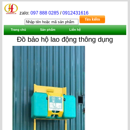
zalo:
097 888 0285
/
0912431616
Trang chủ
Sản phẩm
Liên hệ
Đồ bảo hộ lao động thông dụng