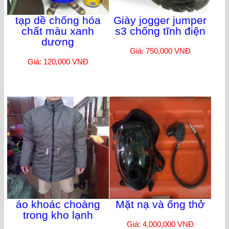
tạp dề chống hóa
Giày jogger jumper
chất màu xanh
s3 chống tĩnh điện
dương
Giá: 750,000 VNĐ
Giá: 120,000 VNĐ
áo khoác choàng
Mặt nạ và ống thở
trong kho lạnh
Giá: 4,000,000 VNĐ