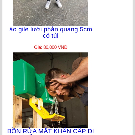
áo gile lưới phản quang 5cm
có túi
Giá: 80,000 VNĐ
BỒN RỬA MẮT KHẨN CẤP DI