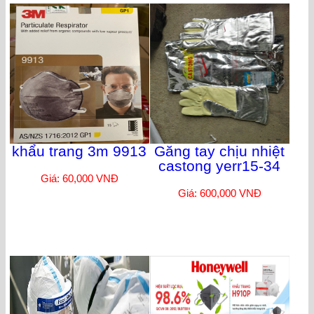
khẩu trang 3m 9913
Găng tay chịu nhiệt
castong yerr15-34
Giá: 60,000 VNĐ
Giá: 600,000 VNĐ