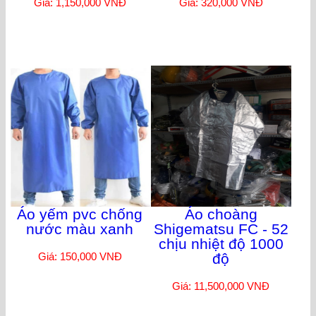
Giá: 1,150,000 VNĐ
Giá: 320,000 VNĐ
Áo yếm pvc chống
Áo choàng
nước màu xanh
Shigematsu FC - 52
chịu nhiệt độ 1000
Giá: 150,000 VNĐ
độ
Giá: 11,500,000 VNĐ