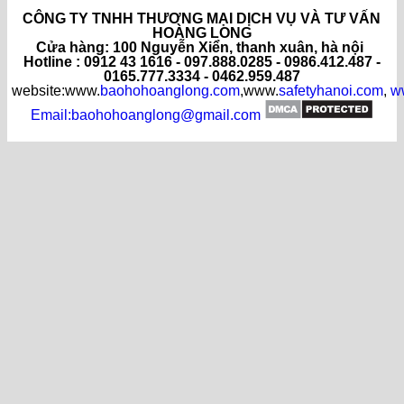
CÔNG TY TNHH THƯƠNG MẠI DỊCH VỤ VÀ TƯ VẤN
HOÀNG LONG
C
ửa hàng
: 100 Nguyễn Xiển, thanh xuân, hà nội
Hotline : 0912 43 1616 - 097.888.0285 - 0986.412.487 -
0165.777.3334 - 0462.959.487
website:www.
baohohoanglong.com
,www.
safetyhanoi.com
,
w
Email:baohohoanglong@gmail.com