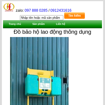
zalo:
097 888 0285
/
0912431616
Trang chủ
Sản phẩm
Liên hệ
Đồ bảo hộ lao động thông dụng