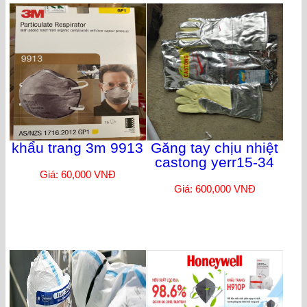
khẩu trang 3m 9913
Găng tay chịu nhiệt
castong yerr15-34
Giá: 60,000 VNĐ
Giá: 600,000 VNĐ