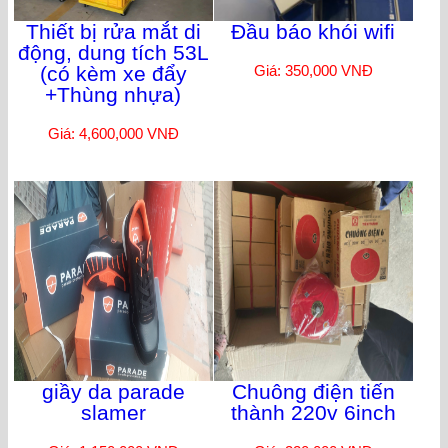
Thiết bị rửa mắt di
Đầu báo khói wifi
động, dung tích 53L
(có kèm xe đẩy
Giá: 350,000 VNĐ
+Thùng nhựa)
Giá: 4,600,000 VNĐ
giầy da parade
Chuông điện tiến
slamer
thành 220v 6inch