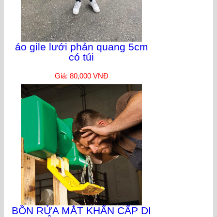
áo gile lưới phản quang 5cm
có túi
Giá: 80,000 VNĐ
BỒN RỬA MẮT KHẨN CẤP DI