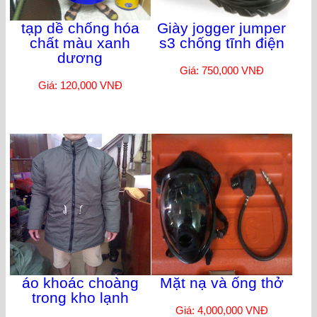
tạp dề chống hóa
Giày jogger jumper
chất màu xanh
s3 chống tĩnh điện
dương
Giá: 750,000 VNĐ
Giá: 120,000 VNĐ
áo khoác choàng
Mặt nạ và ống thở
trong kho lạnh
Giá: 4,000,000 VNĐ