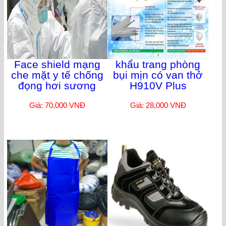
Face shield mạng
khẩu trang phòng
che mặt y tế chống
bụi mịn có van thở
đọng hơi sương
H910V Plus
Giá: 70,000 VNĐ
Giá: 28,000 VNĐ