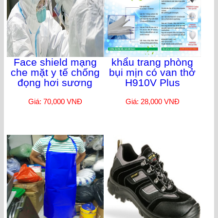
Face shield mạng
khẩu trang phòng
che mặt y tế chống
bụi mịn có van thở
đọng hơi sương
H910V Plus
Giá: 70,000 VNĐ
Giá: 28,000 VNĐ