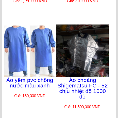
Giá: 1,150,000 VNĐ
Giá: 320,000 VNĐ
Áo yếm pvc chống
Áo choàng
nước màu xanh
Shigematsu FC - 52
chịu nhiệt độ 1000
Giá: 150,000 VNĐ
độ
Giá: 11,500,000 VNĐ