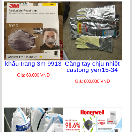
khẩu trang 3m 9913
Găng tay chịu nhiệt
castong yerr15-34
Giá: 60,000 VNĐ
Giá: 600,000 VNĐ