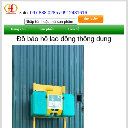
zalo:
097 888 0285
/
0912431616
Trang chủ
Sản phẩm
Liên hệ
Đồ bảo hộ lao động thông dụng