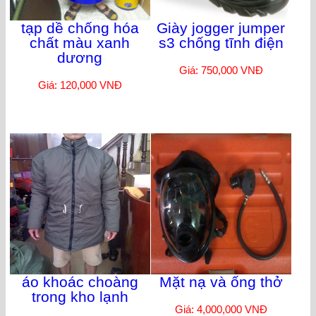
tạp dề chống hóa
Giày jogger jumper
chất màu xanh
s3 chống tĩnh điện
dương
Giá: 750,000 VNĐ
Giá: 120,000 VNĐ
áo khoác choàng
Mặt nạ và ống thở
trong kho lạnh
Giá: 4,000,000 VNĐ