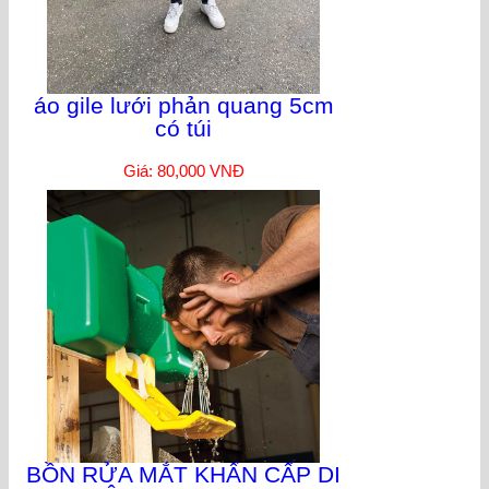
áo gile lưới phản quang 5cm
có túi
Giá: 80,000 VNĐ
BỒN RỬA MẮT KHẨN CẤP DI