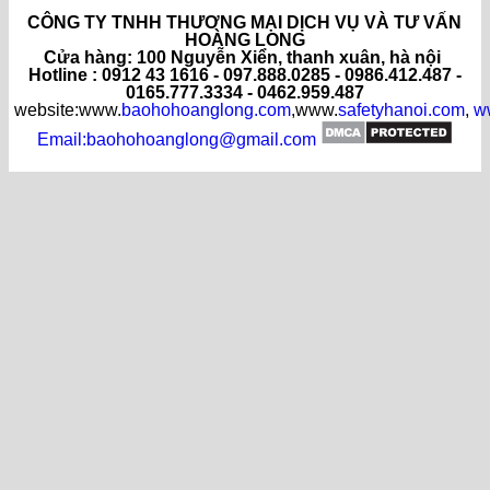
CÔNG TY TNHH THƯƠNG MẠI DỊCH VỤ VÀ TƯ VẤN
HOÀNG LONG
C
ửa hàng
: 100 Nguyễn Xiển, thanh xuân, hà nội
Hotline : 0912 43 1616 - 097.888.0285 - 0986.412.487 -
0165.777.3334 - 0462.959.487
website:www.
baohohoanglong.com
,www.
safetyhanoi.com
,
w
Email:baohohoanglong@gmail.com