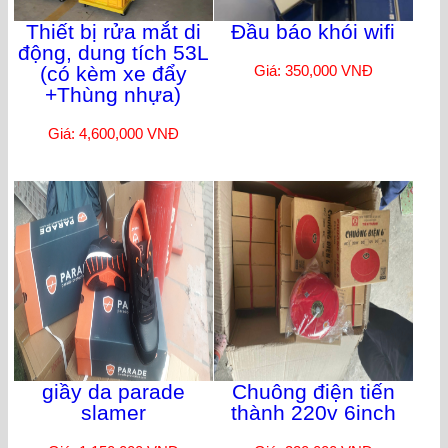
Thiết bị rửa mắt di
Đầu báo khói wifi
động, dung tích 53L
(có kèm xe đẩy
Giá: 350,000 VNĐ
+Thùng nhựa)
Giá: 4,600,000 VNĐ
giầy da parade
Chuông điện tiến
slamer
thành 220v 6inch