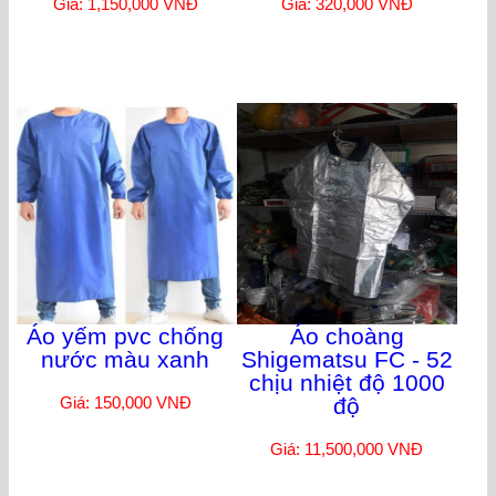
Giá: 1,150,000 VNĐ
Giá: 320,000 VNĐ
Áo yếm pvc chống
Áo choàng
nước màu xanh
Shigematsu FC - 52
chịu nhiệt độ 1000
Giá: 150,000 VNĐ
độ
Giá: 11,500,000 VNĐ