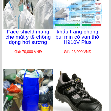
Face shield mạng
khẩu trang phòng
che mặt y tế chống
bụi mịn có van thở
đọng hơi sương
H910V Plus
Giá: 70,000 VNĐ
Giá: 28,000 VNĐ