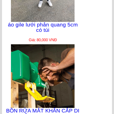
áo gile lưới phản quang 5cm
có túi
Giá: 80,000 VNĐ
BỒN RỬA MẮT KHẨN CẤP DI