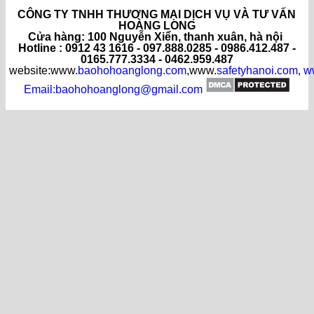
CÔNG TY TNHH THƯƠNG MẠI DỊCH VỤ VÀ TƯ VẤN
HOÀNG LONG
C
ửa hàng
: 100 Nguyễn Xiển, thanh xuân, hà nội
Hotline : 0912 43 1616 - 097.888.0285 - 0986.412.487 -
0165.777.3334 - 0462.959.487
website:www.
baohohoanglong.com
,www.
safetyhanoi.com
,
w
Email:baohohoanglong@gmail.com