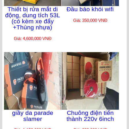
Thiết bị rửa mắt di
Đầu báo khói wifi
động, dung tích 53L
(có kèm xe đẩy
Giá: 350,000 VNĐ
+Thùng nhựa)
Giá: 4,600,000 VNĐ
giầy da parade
Chuông điện tiến
slamer
thành 220v 6inch