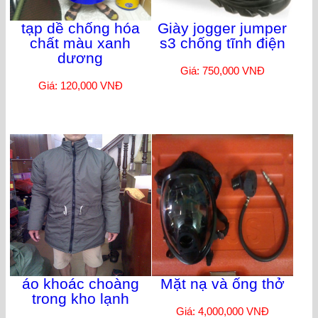
tạp dề chống hóa
Giày jogger jumper
chất màu xanh
s3 chống tĩnh điện
dương
Giá: 750,000 VNĐ
Giá: 120,000 VNĐ
áo khoác choàng
Mặt nạ và ống thở
trong kho lạnh
Giá: 4,000,000 VNĐ