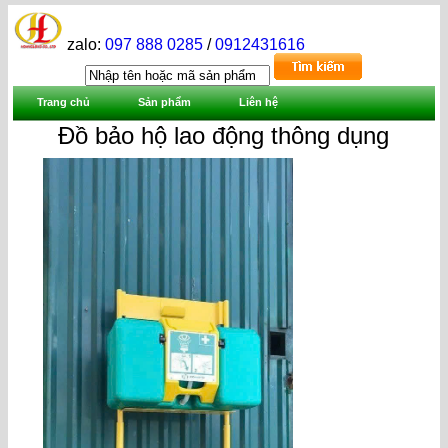
zalo:
097 888 0285
/
0912431616
Trang chủ
Sản phẩm
Liên hệ
Đồ bảo hộ lao động thông dụng