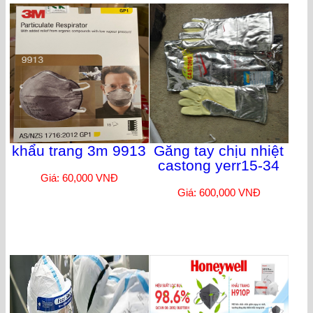
khẩu trang 3m 9913
Găng tay chịu nhiệt
castong yerr15-34
Giá: 60,000 VNĐ
Giá: 600,000 VNĐ