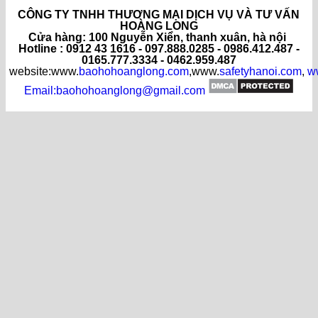
CÔNG TY TNHH THƯƠNG MẠI DỊCH VỤ VÀ TƯ VẤN
HOÀNG LONG
C
ửa hàng
: 100 Nguyễn Xiển, thanh xuân, hà nội
Hotline : 0912 43 1616 - 097.888.0285 - 0986.412.487 -
0165.777.3334 - 0462.959.487
website:www.
baohohoanglong.com
,www.
safetyhanoi.com
,
w
Email:baohohoanglong@gmail.com