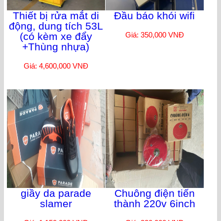
Thiết bị rửa mắt di
Đầu báo khói wifi
động, dung tích 53L
(có kèm xe đẩy
Giá: 350,000 VNĐ
+Thùng nhựa)
Giá: 4,600,000 VNĐ
giầy da parade
Chuông điện tiến
slamer
thành 220v 6inch