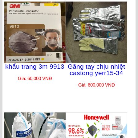
khẩu trang 3m 9913
Găng tay chịu nhiệt
castong yerr15-34
Giá: 60,000 VNĐ
Giá: 600,000 VNĐ