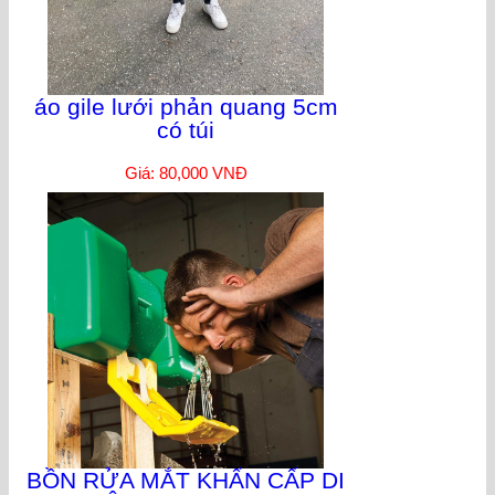
áo gile lưới phản quang 5cm
có túi
Giá: 80,000 VNĐ
BỒN RỬA MẮT KHẨN CẤP DI