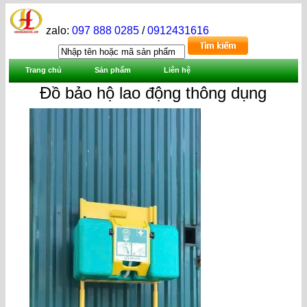
zalo:
097 888 0285
/
0912431616
Trang chủ
Sản phẩm
Liên hệ
Đồ bảo hộ lao động thông dụng