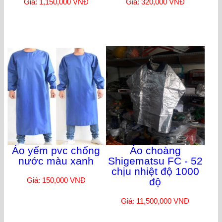
Giá: 1,150,000 VNĐ
Giá: 320,000 VNĐ
Áo yếm pvc chống
Áo choàng
nước màu xanh
Shigematsu FC - 52
chịu nhiệt độ 1000
Giá: 150,000 VNĐ
độ
Giá: 11,500,000 VNĐ