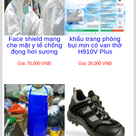
Face shield mạng
khẩu trang phòng
che mặt y tế chống
bụi mịn có van thở
đọng hơi sương
H910V Plus
Giá: 70,000 VNĐ
Giá: 28,000 VNĐ