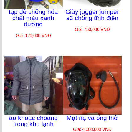
tạp dề chống hóa
Giày jogger jumper
chất màu xanh
s3 chống tĩnh điện
dương
Giá: 750,000 VNĐ
Giá: 120,000 VNĐ
áo khoác choàng
Mặt nạ và ống thở
trong kho lạnh
Giá: 4,000,000 VNĐ