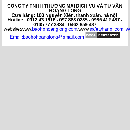
CÔNG TY TNHH THƯƠNG MẠI DỊCH VỤ VÀ TƯ VẤN
HOÀNG LONG
C
ửa hàng
: 100 Nguyễn Xiển, thanh xuân, hà nội
Hotline : 0912 43 1616 - 097.888.0285 - 0986.412.487 -
0165.777.3334 - 0462.959.487
website:www.
baohohoanglong.com
,www.
safetyhanoi.com
,
w
Email:baohohoanglong@gmail.com