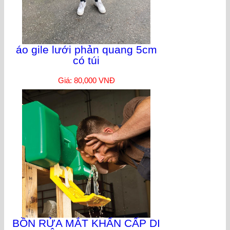
áo gile lưới phản quang 5cm
có túi
Giá: 80,000 VNĐ
BỒN RỬA MẮT KHẨN CẤP DI