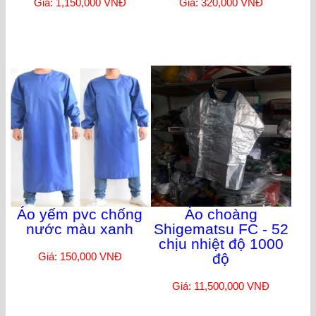
Giá: 1,150,000 VNĐ
Giá: 320,000 VNĐ
Áo yếm pvc chống
Áo choàng
nước màu xanh
Shigematsu FC - 52
chịu nhiệt độ 1000
Giá: 150,000 VNĐ
độ
Giá: 11,500,000 VNĐ