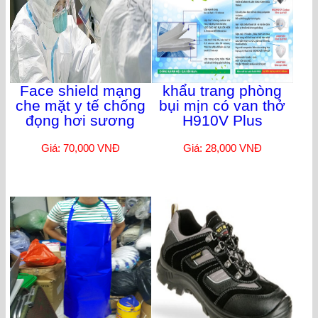
Face shield mạng
khẩu trang phòng
che mặt y tế chống
bụi mịn có van thở
đọng hơi sương
H910V Plus
Giá: 70,000 VNĐ
Giá: 28,000 VNĐ