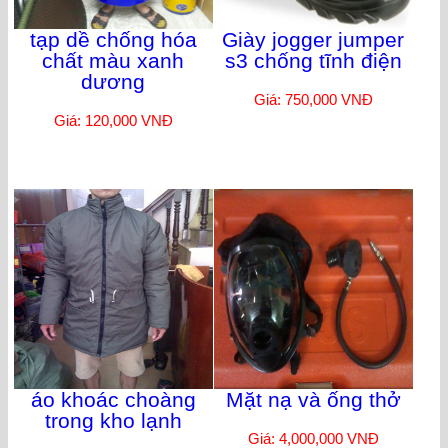
tạp dề chống hóa
Giày jogger jumper
chất màu xanh
s3 chống tĩnh điện
dương
Giá: 750,000 VNĐ
Giá: 120,000 VNĐ
áo khoác choàng
Mặt nạ và ống thở
trong kho lạnh
Giá: 4,000,000 VNĐ