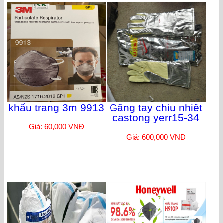
khẩu trang 3m 9913
Găng tay chịu nhiệt
castong yerr15-34
Giá: 60,000 VNĐ
Giá: 600,000 VNĐ