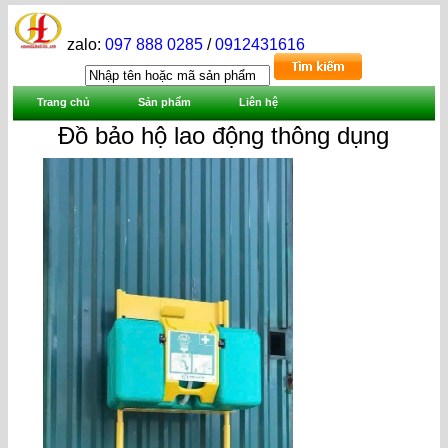
zalo:
097 888 0285
/
0912431616
Trang chủ
Sản phẩm
Liên hệ
Đồ bảo hộ lao động thông dụng