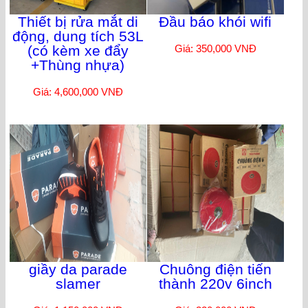
Thiết bị rửa mắt di
Đầu báo khói wifi
động, dung tích 53L
(có kèm xe đẩy
Giá: 350,000 VNĐ
+Thùng nhựa)
Giá: 4,600,000 VNĐ
giầy da parade
Chuông điện tiến
slamer
thành 220v 6inch