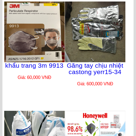
khẩu trang 3m 9913
Găng tay chịu nhiệt
castong yerr15-34
Giá: 60,000 VNĐ
Giá: 600,000 VNĐ