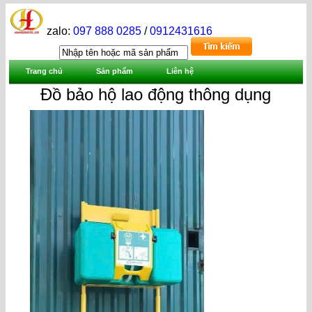
zalo:
097 888 0285
/
0912431616
Trang chủ
Sản phẩm
Liên hệ
Đồ bảo hộ lao động thông dụng