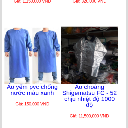
Giá: 1,150,000 VNĐ
Giá: 320,000 VNĐ
Áo yếm pvc chống
Áo choàng
nước màu xanh
Shigematsu FC - 52
chịu nhiệt độ 1000
Giá: 150,000 VNĐ
độ
Giá: 11,500,000 VNĐ