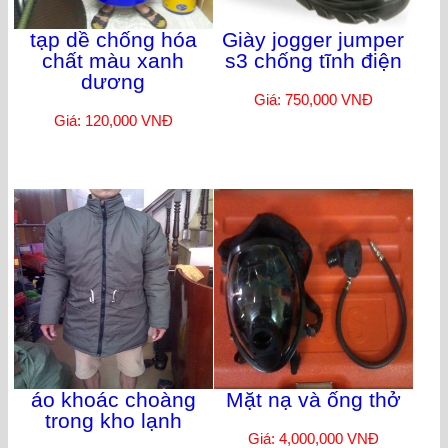
tạp dề chống hóa
Giày jogger jumper
chất màu xanh
s3 chống tĩnh điện
dương
Giá: 750,000 VNĐ
Giá: 120,000 VNĐ
áo khoác choàng
Mặt nạ và ống thở
trong kho lạnh
Giá: 4,000,000 VNĐ