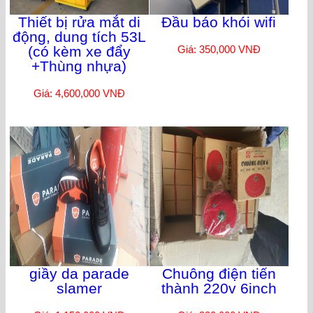
Thiết bị rửa mắt di
Đầu báo khói wifi
động, dung tích 53L
(có kèm xe đẩy
Giá: 350,000 VNĐ
+Thùng nhựa)
Giá: 4,600,000 VNĐ
giầy da parade
Chuông điện tiến
slamer
thành 220v 6inch