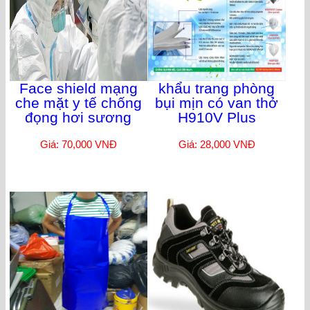
Face shield mạng
khẩu trang phòng
che mặt y tế chống
bụi mịn có van thở
đọng hơi sương
H910V Plus
Giá: 70,000 VNĐ
Giá: 28,000 VNĐ