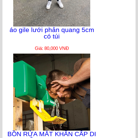
áo gile lưới phản quang 5cm
có túi
Giá: 80,000 VNĐ
BỒN RỬA MẮT KHẨN CẤP DI