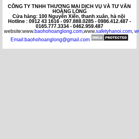
CÔNG TY TNHH THƯƠNG MẠI DỊCH VỤ VÀ TƯ VẤN
HOÀNG LONG
C
ửa hàng
: 100 Nguyễn Xiển, thanh xuân, hà nội
Hotline : 0912 43 1616 - 097.888.0285 - 0986.412.487 -
0165.777.3334 - 0462.959.487
website:www.
baohohoanglong.com
,www.
safetyhanoi.com
,
w
Email:baohohoanglong@gmail.com