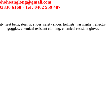
aohohoanglong@gmail.com
93336 6168 - Tel : 0462 959 487
ty, seat belts, steel tip shoes, safety shoes, helmets, gas masks, reflectiv
goggles, chemical resistant clothing, chemical resistant gloves