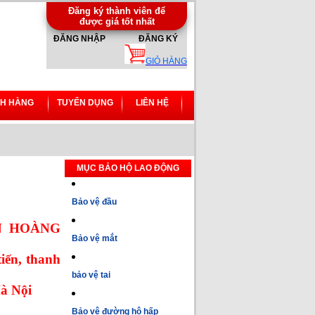
Đăng ký thành viên để
được giá tốt nhất
ĐĂNG NHẬP
ĐĂNG KÝ
GIỎ HÀNG
H HÀNG
TUYỂN DỤNG
LIÊN HỆ
MỤC BẢO HỘ LAO ĐỘNG
Bảo vệ đầu
N HOÀNG
Bảo vệ mắt
iến, thanh
bảo vệ tai
à Nội
Bảo vệ đường hô hấp