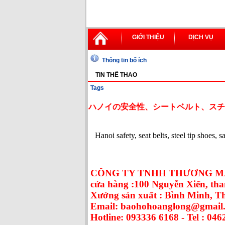
GIỚI THIỆU
DỊCH VỤ
Thông tin bổ ích
TIN THỂ THAO
Tags
ハノイの安全性、シートベルト、スチ
Hanoi safety, seat belts, steel tip shoes, 
CÔNG TY TNHH THƯƠNG MẠ
cửa hàng :100 Nguyễn Xiển, tha
Xưởng sản xuất : Bình Minh, 
Email: baohohoanglong@gmail
Hotline: 093336 6168 - Tel : 046