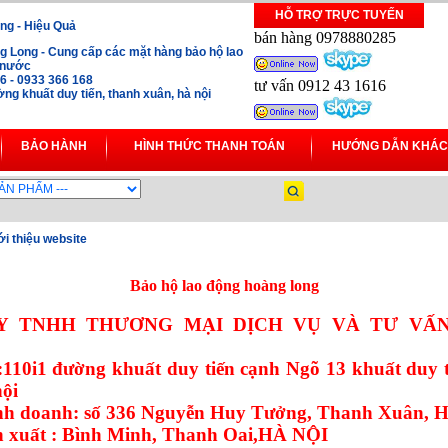
HỖ TRỢ TRỰC TUYẾN
ng - Hiệu Quả
bán hàng 0978880285
 Long - Cung cấp các mặt hàng bảo hộ lao
i nước
16 - 0933 366 168
tư vấn 0912 43 1616
ng khuất duy tiến, thanh xuân, hà nội
BẢO HÀNH
HÌNH THỨC THANH TOÁN
HƯỚNG DẪN KHÁC
i thiệu website
Bảo hộ lao động hoàng long
Y TNHH THƯƠNG MẠI DỊCH VỤ VÀ TƯ VẤ
:110i1 đường khuất duy tiến cạnh Ngõ 13 khuất duy t
nội
inh doanh: số 336 Nguyễn Huy Tưởng, Thanh Xuân, H
 xuất : Bình Minh, Thanh Oai,HÀ NỘI