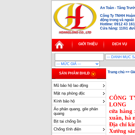
An Toàn - Tăng Trưở
Công Ty TNHH Hoàng
động trong và ngoà
Hotline: 0912 43 16
Cửa hàng: 110i1 đườ
GIỚI THIỆU
DỊCH VỤ
Trang chủ
>> Giớ
SẢN PHẨM BHLĐ
Mũ bảo hộ lao động
Mặt nạ phòng độc
CÔNG T
Kính bảo hộ
LONG
Áo phản quang, gile phản
cửa hàng 
quang
xuân, hà 
Bịt tai chống ồn
Địa chỉ k
Chống tĩnh điện
Xưởng sản