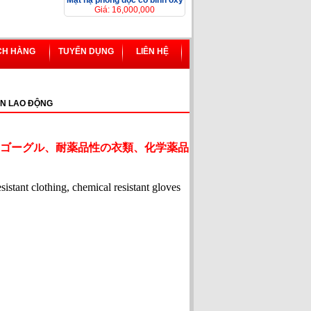
Mặt nạ phòng độc có bình ôxy
Giá: 16,000,000
CH HÀNG
TUYỂN DỤNG
LIÊN HỆ
N LAO ĐỘNG
ゴーグル、耐薬品性の衣類、化学薬品
esistant clothing, chemical resistant gloves