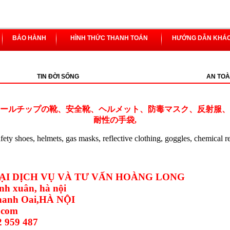
BẢO HÀNH
HÌNH THỨC THANH TOÁN
HƯỚNG DẪN KHÁ
TIN ĐỜI SỐNG
AN TOÀ
ールチップの靴、安全靴、ヘルメット、防毒マスク、反射服、
耐性の手袋,
safety shoes, helmets, gas masks, reflective clothing, goggles, chemical r
I DỊCH VỤ VÀ TƯ VẤN HOÀNG LONG
nh xuân, hà nội
Thanh Oai,HÀ NỘI
.com
2 959 487