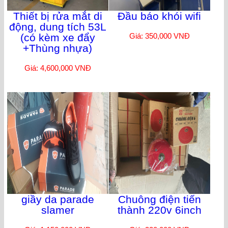
Thiết bị rửa mắt di
Đầu báo khói wifi
động, dung tích 53L
(có kèm xe đẩy
Giá: 350,000 VNĐ
+Thùng nhựa)
Giá: 4,600,000 VNĐ
giầy da parade
Chuông điện tiến
slamer
thành 220v 6inch