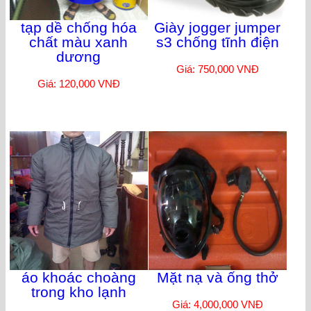
tạp dề chống hóa
Giày jogger jumper
chất màu xanh
s3 chống tĩnh điện
dương
Giá: 750,000 VNĐ
Giá: 120,000 VNĐ
áo khoác choàng
Mặt nạ và ống thở
trong kho lạnh
Giá: 4,000,000 VNĐ