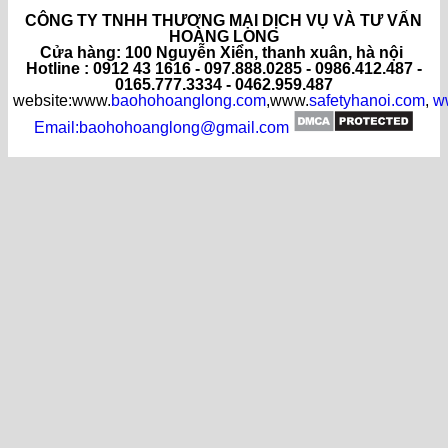
CÔNG TY TNHH THƯƠNG MẠI DỊCH VỤ VÀ TƯ VẤN
HOÀNG LONG
C
ửa hàng
: 100 Nguyễn Xiển, thanh xuân, hà nội
Hotline : 0912 43 1616 - 097.888.0285 - 0986.412.487 -
0165.777.3334 - 0462.959.487
website:www.
baohohoanglong.com
,www.
safetyhanoi.com
,
w
Email:baohohoanglong@gmail.com