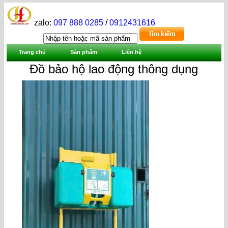
zalo:
097 888 0285
/
0912431616
Trang chủ
Sản phẩm
Liên hệ
Đồ bảo hộ lao động thông dụng