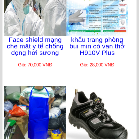
Face shield mạng
khẩu trang phòng
che mặt y tế chống
bụi mịn có van thở
đọng hơi sương
H910V Plus
Giá: 70,000 VNĐ
Giá: 28,000 VNĐ