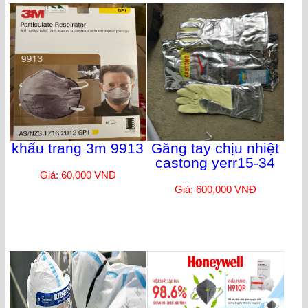
khẩu trang 3m 9913
Găng tay chịu nhiệt
castong yerr15-34
Giá: 60,000 VNĐ
Giá: 600,000 VNĐ