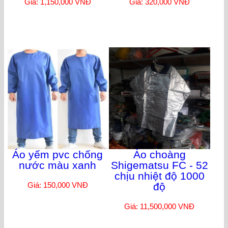
Giá: 1,150,000 VNĐ
Giá: 320,000 VNĐ
Áo yếm pvc chống
Áo choàng
nước màu xanh
Shigematsu FC - 52
chịu nhiệt độ 1000
Giá: 150,000 VNĐ
độ
Giá: 11,500,000 VNĐ