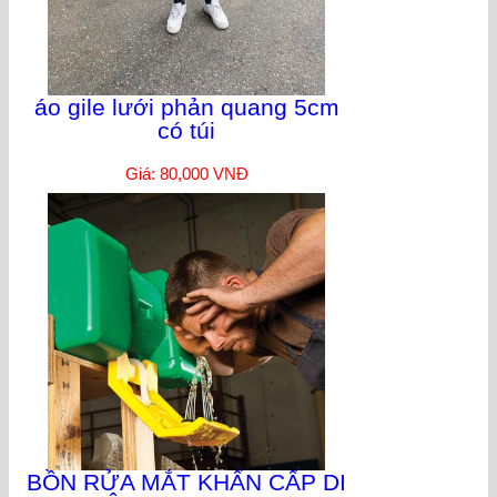
áo gile lưới phản quang 5cm
có túi
Giá: 80,000 VNĐ
BỒN RỬA MẮT KHẨN CẤP DI