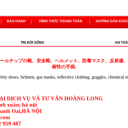
BẢO HÀNH
HÌNH THỨC THANH TOÁN
HƯỚNG DẪN KHÁ
TIN ĐỜI SỐNG
AN TOÀ
ールチップの靴、安全靴、ヘルメット、防毒マスク、反射服、
耐性の手袋,
safety shoes, helmets, gas masks, reflective clothing, goggles, chemical r
I DỊCH VỤ VÀ TƯ VẤN HOÀNG LONG
nh xuân, hà nội
Thanh Oai,HÀ NỘI
.com
2 959 487