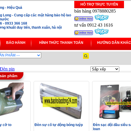
HỖ TRỢ TRỰC TUYẾN
ng - Hiệu Quả
bán hàng 0978880285
 Long - Cung cấp các mặt hàng bảo hộ lao
i nước
16 - 0933 366 168
tư vấn 0912 43 1616
ng khuất duy tiến, thanh xuân, hà nội
BẢO HÀNH
HÌNH THỨC THANH TOÁN
HƯỚNG DẪN KHÁC
Đèn pin
 sản phẩm
y cỡ to
Đèn sự cố tự động bóng tuýp
Đèn sạc đội đầu siêu s
loan