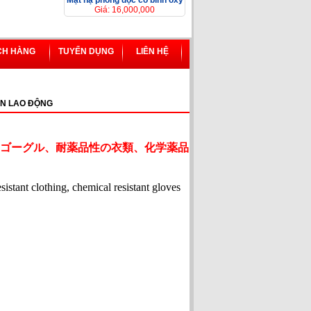
Mặt nạ phòng độc có bình ôxy
Giá: 16,000,000
CH HÀNG
TUYỂN DỤNG
LIÊN HỆ
N LAO ĐỘNG
ゴーグル、耐薬品性の衣類、化学薬品
esistant clothing, chemical resistant gloves