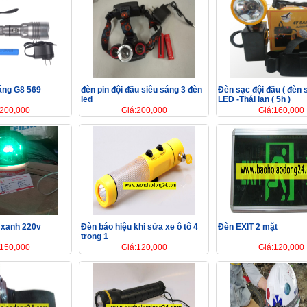
sáng G8 569
đèn pin đội đầu siêu sáng 3 đèn
Đèn sạc đội đầu ( đèn so
led
LED -Thái lan ( 5h )
:200,000
Giá:200,000
Giá:160,000
 xanh 220v
Đèn báo hiệu khi sửa xe ô tô 4
Đèn EXIT 2 mặt
trong 1
:150,000
Giá:120,000
Giá:120,000