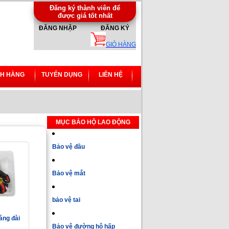
Đăng ký thành viên để
được giá tốt nhất
ĐĂNG NHẬP
ĐĂNG KÝ
GIỎ HÀNG
H HÀNG
TUYỂN DỤNG
LIÊN HỆ
MỤC BẢO HỘ LAO ĐỘNG
Bảo vệ đầu
Bảo vệ mắt
bảo vệ tai
áng đài
Bảo vệ đường hô hấp