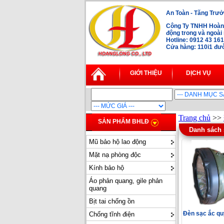
An Toàn - Tăng Trưở
Công Ty TNHH Hoàng
động trong và ngoà
Hotline: 0912 43 16
Cửa hàng: 110i1 đườ
GIỚI THIỆU
DỊCH VỤ
Trang chủ
>>
SẢN PHẨM BHLĐ
Danh sách
Mũ bảo hộ lao động
Mặt nạ phòng độc
Kính bảo hộ
Áo phản quang, gile phản
quang
Bịt tai chống ồn
Đèn sạc ắc qu
Chống tĩnh điện