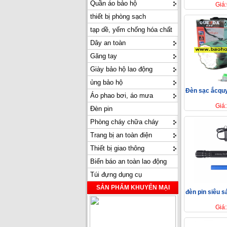
Quần áo bảo hộ
Giá
thiết bị phòng sạch
tạp dề, yếm chống hóa chất
Dây an toàn
Găng tay
Giày bảo hộ lao động
ủng bảo hộ
Đèn sạc ắcqu
Áo phao bơi, áo mưa
Giá
Đèn pin
Phòng cháy chữa cháy
Trang bị an toàn điện
Thiết bị giao thông
Biển báo an toàn lao động
Túi đựng dụng cụ
SẢN PHẨM KHUYẾN MẠI
đèn pin siêu s
Giá