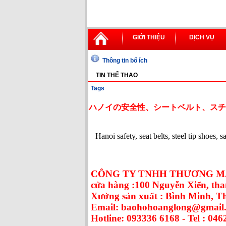
GIỚI THIỆU
DỊCH VỤ
Thông tin bổ ích
TIN THỂ THAO
Tags
ハノイの安全性、シートベルト、スチ
Hanoi safety, seat belts, steel tip shoes, 
CÔNG TY TNHH THƯƠNG MẠ
cửa hàng :100 Nguyễn Xiển, tha
Xưởng sản xuất : Bình Minh, 
Email: baohohoanglong@gmail
Hotline: 093336 6168 - Tel : 046