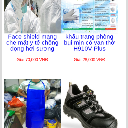
Face shield mạng
khẩu trang phòng
che mặt y tế chống
bụi mịn có van thở
đọng hơi sương
H910V Plus
Giá: 70,000 VNĐ
Giá: 28,000 VNĐ