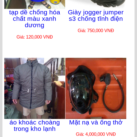
tạp dề chống hóa
Giày jogger jumper
chất màu xanh
s3 chống tĩnh điện
dương
Giá: 750,000 VNĐ
Giá: 120,000 VNĐ
áo khoác choàng
Mặt nạ và ống thở
trong kho lạnh
Giá: 4,000,000 VNĐ