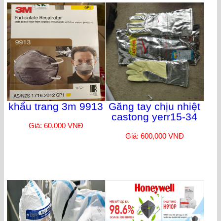
khẩu trang 3m 9913
Găng tay chịu nhiệt
castong yerr15-34
Giá: 60,000 VNĐ
Giá: 600,000 VNĐ