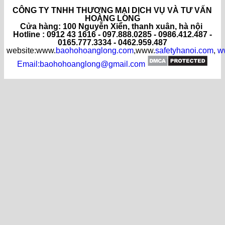
CÔNG TY TNHH THƯƠNG MẠI DỊCH VỤ VÀ TƯ VẤN
HOÀNG LONG
C
ửa hàng
: 100 Nguyễn Xiển, thanh xuân, hà nội
Hotline : 0912 43 1616 - 097.888.0285 - 0986.412.487 -
0165.777.3334 - 0462.959.487
website:www.
baohohoanglong.com
,www.
safetyhanoi.com
,
w
Email:baohohoanglong@gmail.com