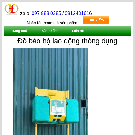
zalo:
097 888 0285
/
0912431616
Trang chủ
Sản phẩm
Liên hệ
Đồ bảo hộ lao động thông dụng