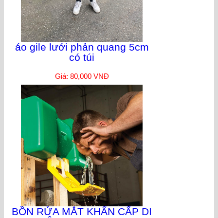
áo gile lưới phản quang 5cm
có túi
Giá: 80,000 VNĐ
BỒN RỬA MẮT KHẨN CẤP DI