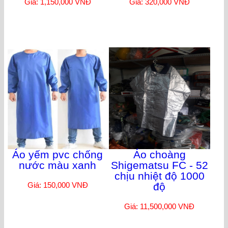
Giá: 1,150,000 VNĐ
Giá: 320,000 VNĐ
Áo yếm pvc chống
Áo choàng
nước màu xanh
Shigematsu FC - 52
chịu nhiệt độ 1000
Giá: 150,000 VNĐ
độ
Giá: 11,500,000 VNĐ