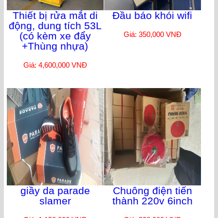
Thiết bị rửa mắt di
Đầu báo khói wifi
động, dung tích 53L
(có kèm xe đẩy
Giá: 350,000 VNĐ
+Thùng nhựa)
Giá: 4,600,000 VNĐ
giầy da parade
Chuông điện tiến
slamer
thành 220v 6inch