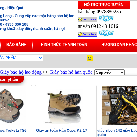
HỖ TRỢ TRỰC TUYẾN
ng - Hiệu Quả
bán hàng 0978880285
 Long - Cung cấp các mặt hàng bảo hộ lao
i nước
16 - 0933 366 168
tư vấn 0912 43 1616
ng khuất duy tiến, thanh xuân, hà nội
BẢO HÀNH
HÌNH THỨC THANH TOÁN
HƯỚNG DẪN KHÁC
Giày bảo hộ lao động
>>
Giày bảo hộ hàn quốc
 sản phẩm
uốc Treksta TS6-
Giầy an toàn Hàn Quốc K2-17
giày ziben 142 giày bả
quốc