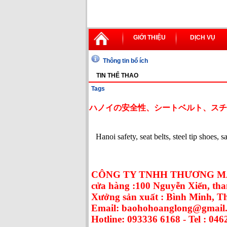
GIỚI THIỆU
DỊCH VỤ
Thông tin bổ ích
TIN THỂ THAO
Tags
ハノイの安全性、シートベルト、スチ
Hanoi safety, seat belts, steel tip shoes, 
CÔNG TY TNHH THƯƠNG MẠ
cửa hàng :100 Nguyễn Xiển, tha
Xưởng sản xuất : Bình Minh, 
Email: baohohoanglong@gmail
Hotline: 093336 6168 - Tel : 046