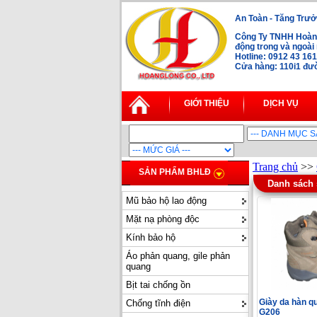
An Toàn - Tăng Trưở
Công Ty TNHH Hoàng
động trong và ngoà
Hotline: 0912 43 16
Cửa hàng: 110i1 đườ
GIỚI THIỆU
DỊCH VỤ
Trang chủ
>>
SẢN PHẨM BHLĐ
Danh sách
Mũ bảo hộ lao động
Mặt nạ phòng độc
Kính bảo hộ
Áo phản quang, gile phản
quang
Bịt tai chống ồn
Giày da hàn q
Chống tĩnh điện
G206