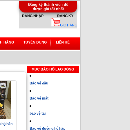
Đăng ký thành viên để
được giá tốt nhất
ĐĂNG NHẬP
ĐĂNG KÝ
GIỎ HÀNG
H HÀNG
TUYỂN DỤNG
LIÊN HỆ
MỤC BẢO HỘ LAO ĐỘNG
Bảo vệ đầu
Bảo vệ mắt
bảo vệ tai
o hộ hàn
Bảo vệ đường hô hấp