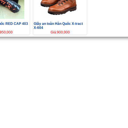
quốc RED CAP 403
Giầy an toàn Hàn Quốc X-tract
X-604
:950,000
Giá:900,000