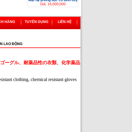
Mặt nạ phòng độc có bình ôxy
Giá: 16,000,000
CH HÀNG
TUYỂN DỤNG
LIÊN HỆ
N LAO ĐỘNG
ゴーグル、耐薬品性の衣類、化学薬品
esistant clothing, chemical resistant gloves