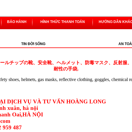
BẢO HÀNH
HÌNH THỨC THANH TOÁN
HƯỚNG DẪN KHÁ
TIN ĐỜI SỐNG
AN TOÀ
ールチップの靴、安全靴、ヘルメット、防毒マスク、反射服、
耐性の手袋,
safety shoes, helmets, gas masks, reflective clothing, goggles, chemical r
I DỊCH VỤ VÀ TƯ VẤN HOÀNG LONG
nh xuân, hà nội
Thanh Oai,HÀ NỘI
.com
2 959 487