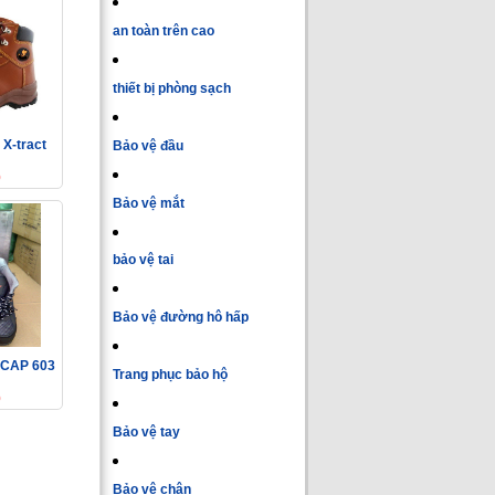
an toàn trên cao
thiết bị phòng sạch
 X-tract
Bảo vệ đầu
0
Bảo vệ mắt
bảo vệ tai
Bảo vệ đường hô hấp
 CAP 603
Trang phục bảo hộ
0
Bảo vệ tay
Bảo vệ chân