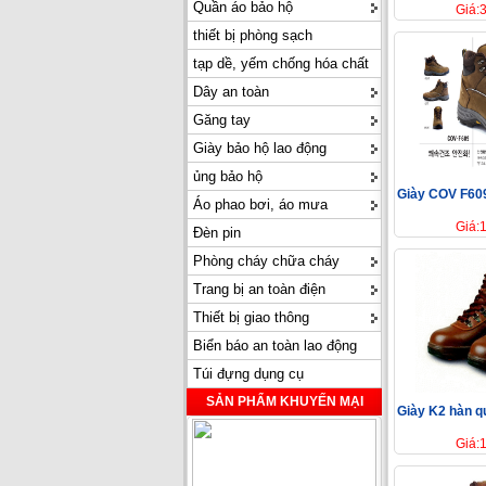
Quần áo bảo hộ
Giá:
thiết bị phòng sạch
tạp dề, yếm chống hóa chất
Dây an toàn
Găng tay
Giày bảo hộ lao động
ủng bảo hộ
Giày COV F60
Áo phao bơi, áo mưa
Giá:
Đèn pin
Phòng cháy chữa cháy
Trang bị an toàn điện
Thiết bị giao thông
Biển báo an toàn lao động
Túi đựng dụng cụ
SẢN PHẨM KHUYẾN MẠI
Giày K2 hàn q
Giá: