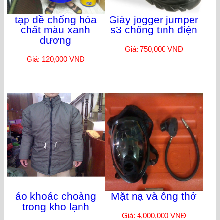
tạp dề chống hóa
Giày jogger jumper
chất màu xanh
s3 chống tĩnh điện
dương
Giá: 750,000 VNĐ
Giá: 120,000 VNĐ
áo khoác choàng
Mặt nạ và ống thở
trong kho lạnh
Giá: 4,000,000 VNĐ