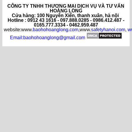
CÔNG TY TNHH THƯƠNG MẠI DỊCH VỤ VÀ TƯ VẤN
HOÀNG LONG
C
ửa hàng
: 100 Nguyễn Xiển, thanh xuân, hà nội
Hotline : 0912 43 1616 - 097.888.0285 - 0986.412.487 -
0165.777.3334 - 0462.959.487
website:www.
baohohoanglong.com
,www.
safetyhanoi.com
,
w
Email:baohohoanglong@gmail.com