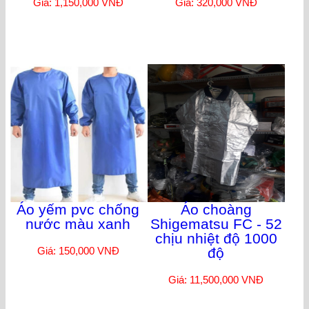
Giá: 1,150,000 VNĐ
Giá: 320,000 VNĐ
Áo yếm pvc chống
Áo choàng
nước màu xanh
Shigematsu FC - 52
chịu nhiệt độ 1000
Giá: 150,000 VNĐ
độ
Giá: 11,500,000 VNĐ