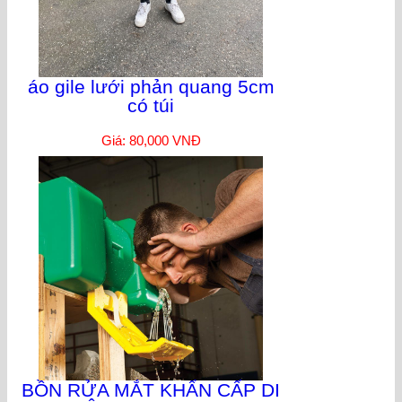
áo gile lưới phản quang 5cm
có túi
Giá: 80,000 VNĐ
BỒN RỬA MẮT KHẨN CẤP DI