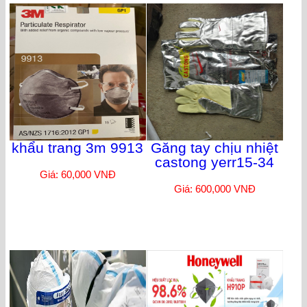
khẩu trang 3m 9913
Găng tay chịu nhiệt
castong yerr15-34
Giá: 60,000 VNĐ
Giá: 600,000 VNĐ