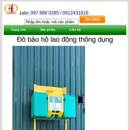
zalo:
097 888 0285
/
0912431616
Trang chủ
Sản phẩm
Liên hệ
Đồ bảo hộ lao động thông dụng