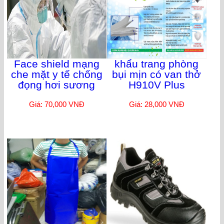
Face shield mạng
khẩu trang phòng
che mặt y tế chống
bụi mịn có van thở
đọng hơi sương
H910V Plus
Giá: 70,000 VNĐ
Giá: 28,000 VNĐ