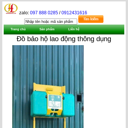
zalo:
097 888 0285
/
0912431616
Trang chủ
Sản phẩm
Liên hệ
Đồ bảo hộ lao động thông dụng