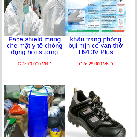
Face shield mạng
khẩu trang phòng
che mặt y tế chống
bụi mịn có van thở
đọng hơi sương
H910V Plus
Giá: 70,000 VNĐ
Giá: 28,000 VNĐ