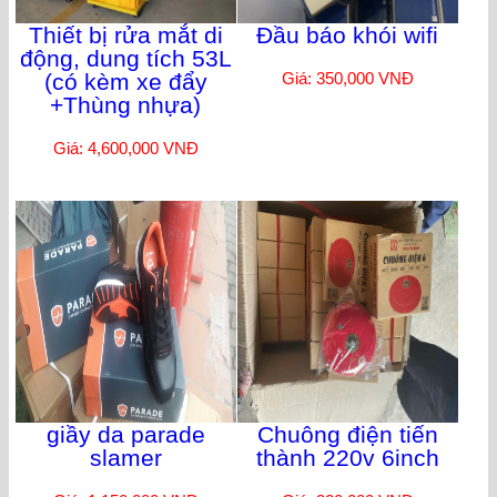
Thiết bị rửa mắt di
Đầu báo khói wifi
động, dung tích 53L
(có kèm xe đẩy
Giá: 350,000 VNĐ
+Thùng nhựa)
Giá: 4,600,000 VNĐ
giầy da parade
Chuông điện tiến
slamer
thành 220v 6inch