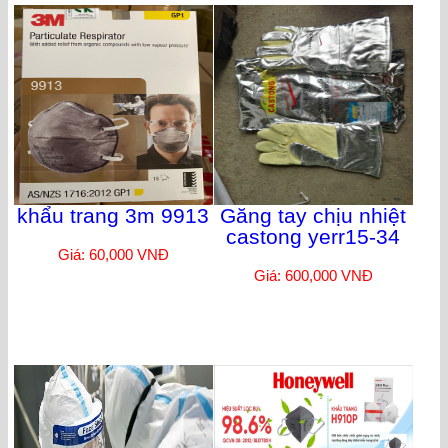
khẩu trang 3m 9913
Găng tay chịu nhiệt
castong yerr15-34
Giá: 60,000 VNĐ
Giá: 600,000 VNĐ