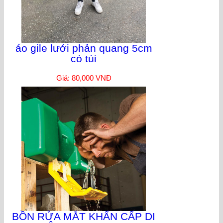
áo gile lưới phản quang 5cm
có túi
Giá: 80,000 VNĐ
BỒN RỬA MẮT KHẨN CẤP DI