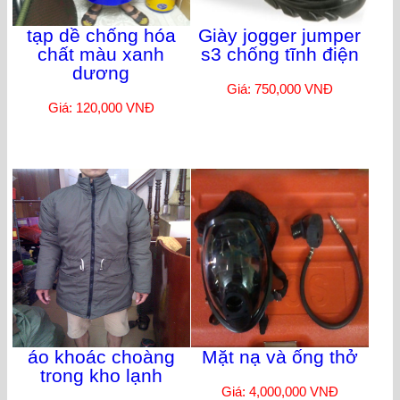
tạp dề chống hóa
Giày jogger jumper
chất màu xanh
s3 chống tĩnh điện
dương
Giá: 750,000 VNĐ
Giá: 120,000 VNĐ
áo khoác choàng
Mặt nạ và ống thở
trong kho lạnh
Giá: 4,000,000 VNĐ