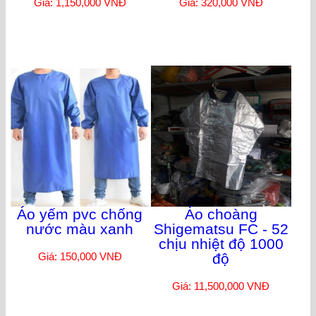
Giá: 1,150,000 VNĐ
Giá: 320,000 VNĐ
Áo yếm pvc chống
Áo choàng
nước màu xanh
Shigematsu FC - 52
chịu nhiệt độ 1000
Giá: 150,000 VNĐ
độ
Giá: 11,500,000 VNĐ