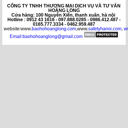
CÔNG TY TNHH THƯƠNG MẠI DỊCH VỤ VÀ TƯ VẤN
HOÀNG LONG
C
ửa hàng
: 100 Nguyễn Xiển, thanh xuân, hà nội
Hotline : 0912 43 1616 - 097.888.0285 - 0986.412.487 -
0165.777.3334 - 0462.959.487
website:www.
baohohoanglong.com
,www.
safetyhanoi.com
,
w
Email:baohohoanglong@gmail.com