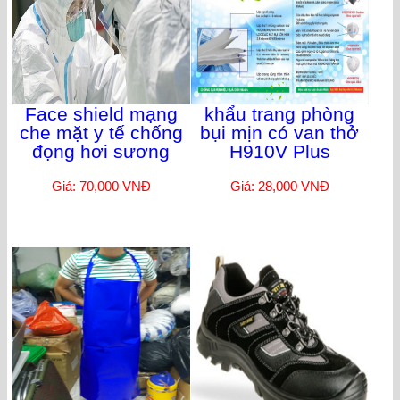
Face shield mạng
khẩu trang phòng
che mặt y tế chống
bụi mịn có van thở
đọng hơi sương
H910V Plus
Giá: 70,000 VNĐ
Giá: 28,000 VNĐ