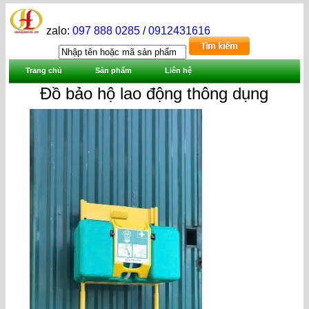
zalo:
097 888 0285
/
0912431616
Trang chủ
Sản phẩm
Liên hệ
Đồ bảo hộ lao động thông dụng