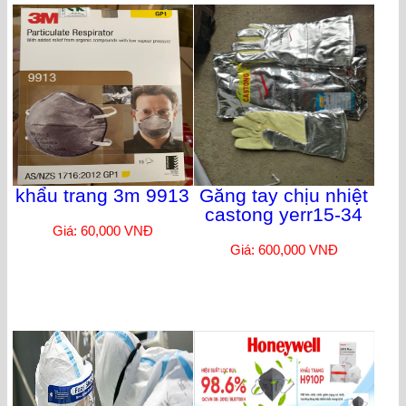
khẩu trang 3m 9913
Găng tay chịu nhiệt
castong yerr15-34
Giá: 60,000 VNĐ
Giá: 600,000 VNĐ