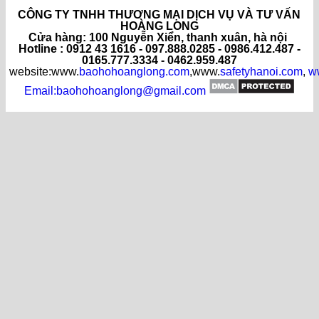
CÔNG TY TNHH THƯƠNG MẠI DỊCH VỤ VÀ TƯ VẤN
HOÀNG LONG
C
ửa hàng
: 100 Nguyễn Xiển, thanh xuân, hà nội
Hotline : 0912 43 1616 - 097.888.0285 - 0986.412.487 -
0165.777.3334 - 0462.959.487
website:www.
baohohoanglong.com
,www.
safetyhanoi.com
,
w
Email:baohohoanglong@gmail.com