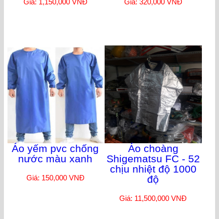
Giá: 1,150,000 VNĐ
Giá: 320,000 VNĐ
Áo yếm pvc chống
Áo choàng
nước màu xanh
Shigematsu FC - 52
chịu nhiệt độ 1000
Giá: 150,000 VNĐ
độ
Giá: 11,500,000 VNĐ