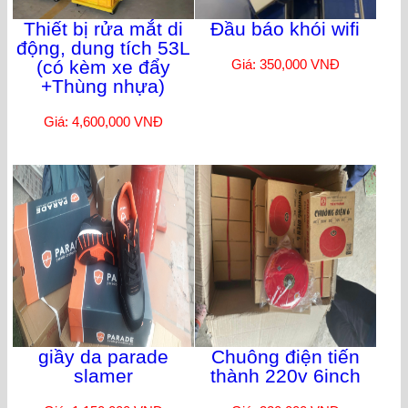
Thiết bị rửa mắt di
Đầu báo khói wifi
động, dung tích 53L
(có kèm xe đẩy
Giá: 350,000 VNĐ
+Thùng nhựa)
Giá: 4,600,000 VNĐ
giầy da parade
Chuông điện tiến
slamer
thành 220v 6inch