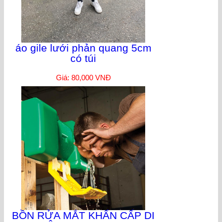
áo gile lưới phản quang 5cm
có túi
Giá: 80,000 VNĐ
BỒN RỬA MẮT KHẨN CẤP DI