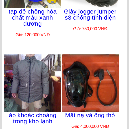
tạp dề chống hóa
Giày jogger jumper
chất màu xanh
s3 chống tĩnh điện
dương
Giá: 750,000 VNĐ
Giá: 120,000 VNĐ
áo khoác choàng
Mặt nạ và ống thở
trong kho lạnh
Giá: 4,000,000 VNĐ